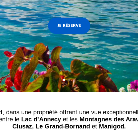
JE RÉSERVE
d
, dans une propriété
offrant une vue exceptionnel
 entre le
Lac d’Annecy
et les
Montagnes des Ara
Clusaz, Le Grand-Bornand
et
Manigod.