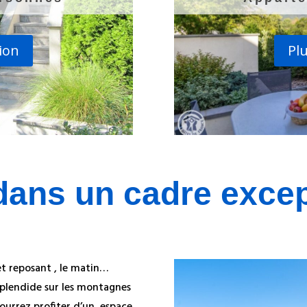
ion
Pl
dans un cadre excep
et reposant , le matin…
 splendide sur les montagnes