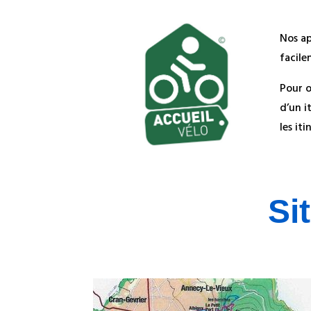
Nos ap
facile
Pour o
d’un i
les iti
Si