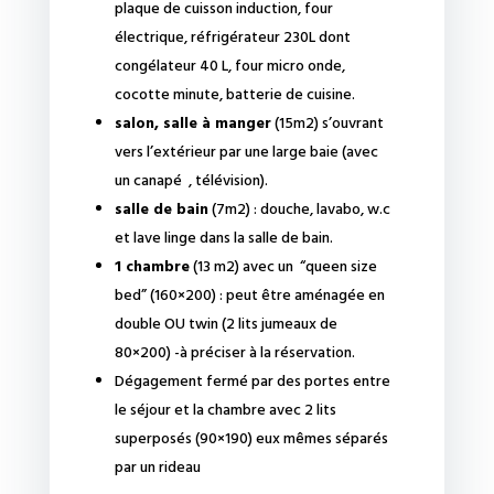
plaque de cuisson induction, four
électrique, réfrigérateur 230L dont
congélateur 40 L, four micro onde,
cocotte minute, batterie de cuisine.
salon, salle à manger
(15m2) s’ouvrant
vers l’extérieur par une large baie (avec
un canapé , télévision).
salle de bain
(7m2) : douche, lavabo, w.c
et lave linge dans la salle de bain.
1 chambre
(13 m2) avec un “queen size
bed” (160×200) : peut être aménagée en
double OU twin (2 lits jumeaux de
80×200) -à préciser à la réservation.
Dégagement fermé par des portes entre
le séjour et la chambre avec 2 lits
superposés (90×190) eux mêmes séparés
par un rideau